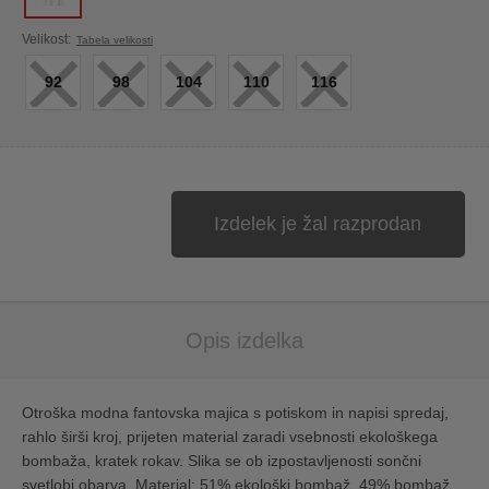
×
×
×
×
×
Velikost:
Tabela velikosti
92
98
104
110
116
Izdelek je žal razprodan
Opis izdelka
Otroška modna fantovska majica s potiskom in napisi spredaj,
rahlo širši kroj, prijeten material zaradi vsebnosti ekološkega
bombaža, kratek rokav. Slika se ob izpostavljenosti sončni
svetlobi obarva. Material: 51% ekološki bombaž, 49% bombaž