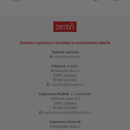
Bambini, trgovinica z otroškimi in nosečniškimi oblačili
Spletna trgovina
E:
info
bambini.si
Citypark
,
pritličje
Moskovska ulica 4
1000 Ljubljana
T:
040 321 932
E:
citypark
bambini.si
Supernova Rudnik
,
1. nadstropje
Jurčkova cesta 223
1000 Ljubljana
T:
040 321 805
E:
supernova-rudnik
bambini.si
Supernova Kamnik
Domžalska cesta 3