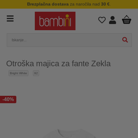
Brezplačna dostava
za naročila nad
30 €
.
Otroška majica za fante Zekla
Bright White
92
-40%