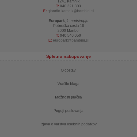
1241 Kamnik
T:
040 321 303
E:
qlandia-kamnik
bambini.si
Europark
,
1. nadstropje
Pobreška cesta 18
2000 Maribor
T:
040 540 050
E:
europark
bambini.si
Spletno nakupovanje
O dostavi
Vračilo blaga
Možnosti plačila
Pogoji poslovanja
Izjava o varstvu osebnih podatkov