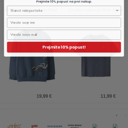
Prejmite 10% popust na prvi nakup.
Otroški pulover za fante Basil
Otroška majica za fante Jenso
Prejmite 10% popust!
19,99 €
11,99 €