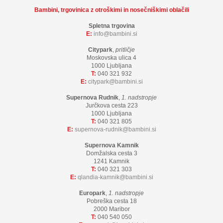
Bambini, trgovinica z otroškimi in nosečniškimi oblačili
Spletna trgovina
E:
info
bambini.si
Citypark
,
pritličje
Moskovska ulica 4
1000 Ljubljana
T:
040 321 932
E:
citypark
bambini.si
Supernova Rudnik
,
1. nadstropje
Jurčkova cesta 223
1000 Ljubljana
T:
040 321 805
E:
supernova-rudnik
bambini.si
Supernova Kamnik
Domžalska cesta 3
1241 Kamnik
T:
040 321 303
E:
qlandia-kamnik
bambini.si
Europark
,
1. nadstropje
Pobreška cesta 18
2000 Maribor
T:
040 540 050