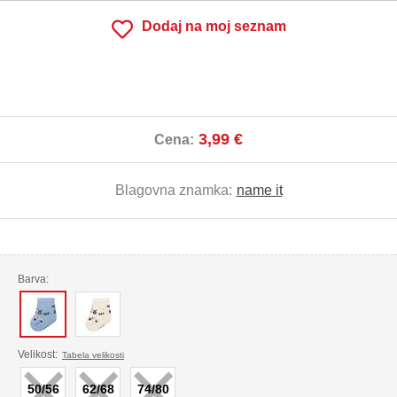
Dodaj na moj seznam
3,99 €
Cena:
Blagovna znamka:
name it
Barva:
×
×
×
Velikost:
Tabela velikosti
50/56
62/68
74/80