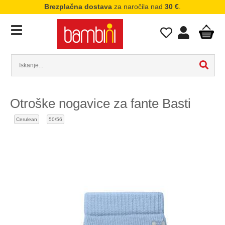
Brezplačna dostava
za naročila nad
30 €
.
Otroške nogavice za fante Basti
Cerulean
50/56