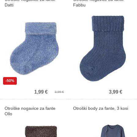
Datti
Fabbu
-50%
1,99 €
3,99 €
3,99 €
Otroške nogavice za fante
Otroški body za fante, 3 kosi
Prvič pri nas?
Ollo
Prejmite 10% popust na prvi nakup.