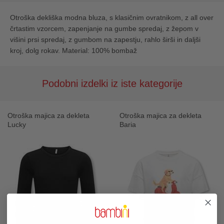
Otroška dekliška modna bluza, s klasičnim ovratnikom, z all over
črtastim vzorcem, zapenjanje na gumbe spredaj, z žepom v
višini prsi spredaj, z gumbom na zapestju, rahlo širši in daljši
kroj, dolg rokav. Material: 100% bombaž
Podobni izdelki iz iste kategorije
Otroška majica za dekleta
Otroška majica za dekleta
Lucky
Baria