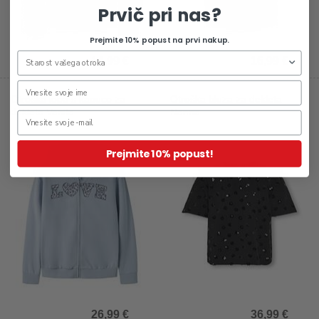
Prvič pri nas?
Prejmite 10% popust na prvi nakup.
14,99 €
16,99 €
Otroška jopa s kapuco za
Otroška bluza za dekleta
dekleta Vanita
Nanna
Prejmite 10% popust!
26,99 €
36,99 €