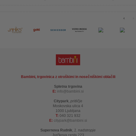
Bambini, trgovinica z otroškimi in nosečniškimi oblačili
Spletna trgovina
E:
info
bambini.si
Citypark
,
pritličje
Moskovska ulica 4
1000 Ljubljana
T:
040 321 932
E:
citypark
bambini.si
Supernova Rudnik
,
1. nadstropje
Jurčkova cesta 223