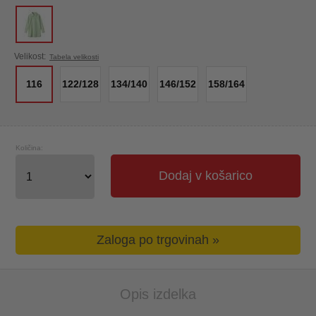
Velikost:
Tabela velikosti
116
122/128
134/140
146/152
158/164
Količina:
Dodaj v košarico
Zaloga po trgovinah »
Opis izdelka