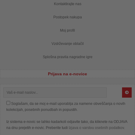
Kontaktirajte nas
Postopek nakupa
Moj profil
Vzdrževanje oblačil
Splošna pravila nagradne igre
Prijava na e-novice
Soglašam, da se moj e-mail uporablja za namene obveščanja o novih
kolekcijah, posebnih ponudbah in popustih.
Iz sistema e-novic se lahko kadarkoli odjavite tako, da kliknete na ODJAVA
na dnu prejetih e-novic. Preberite tudi
Izjava o varstvu osebnih podatkov
.