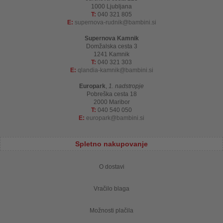
1000 Ljubljana
T:
040 321 805
E:
supernova-rudnik
bambini.si
Supernova Kamnik
Domžalska cesta 3
1241 Kamnik
T:
040 321 303
E:
qlandia-kamnik
bambini.si
Europark
,
1. nadstropje
Pobreška cesta 18
2000 Maribor
T:
040 540 050
E:
europark
bambini.si
Spletno nakupovanje
O dostavi
Vračilo blaga
Možnosti plačila