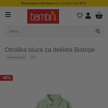
Brezplačna dostava
za naročila nad
30 €
.
Otroška bluza za dekleta Bistripe
Arcadian Green
116
-40%