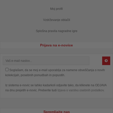
Moj profil
Vzdrževanje oblačil
Splošna pravila nagradne igre
Prijava na e-novice
Soglašam, da se moj e-mail uporablja za namene obveščanja o novih
kolekcijah, posebnih ponudbah in popustih.
Iz sistema e-novic se lahko kadarkoli odjavite tako, da kliknete na ODJAVA
na dnu prejetih e-novic. Preberite tudi
Izjava o varstvu osebnih podatkov
.
Spremljajte nas