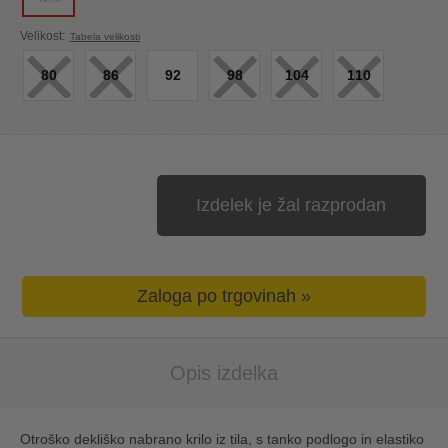
×
×
×
×
×
Velikost:
Tabela velikosti
80
86
92
98
104
110
Izdelek je žal razprodan
Zaloga po trgovinah »
Opis izdelka
Otroško dekliško nabrano krilo iz tila, s tanko podlogo in elastiko