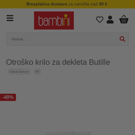
Brezplačna dostava
za naročila nad
30 €
.
Otroško krilo za dekleta Butille
Cloud Dancer
80
-40%