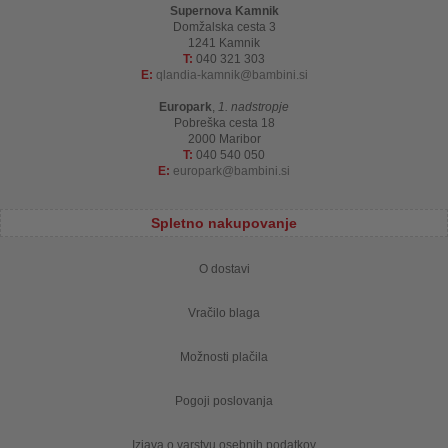
Supernova Kamnik
Domžalska cesta 3
1241 Kamnik
T:
040 321 303
E:
qlandia-kamnik
bambini.si
Europark
,
1. nadstropje
Pobreška cesta 18
2000 Maribor
T:
040 540 050
E:
europark
bambini.si
Spletno nakupovanje
O dostavi
Vračilo blaga
Možnosti plačila
Pogoji poslovanja
Izjava o varstvu osebnih podatkov