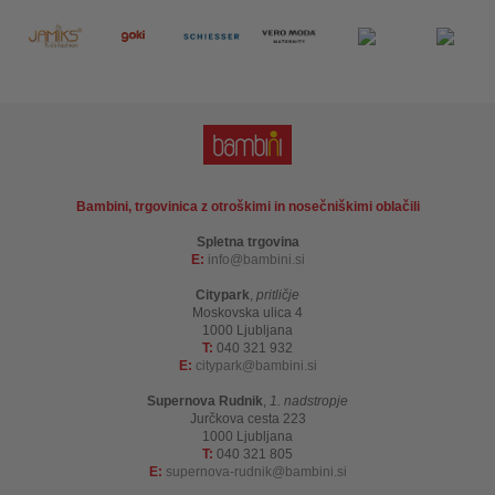
Bambini, trgovinica z otroškimi in nosečniškimi oblačili
Spletna trgovina
E:
info
bambini.si
Citypark
,
pritličje
Moskovska ulica 4
1000 Ljubljana
T:
040 321 932
E:
citypark
bambini.si
Supernova Rudnik
,
1. nadstropje
Jurčkova cesta 223
1000 Ljubljana
T:
040 321 805
E:
supernova-rudnik
bambini.si