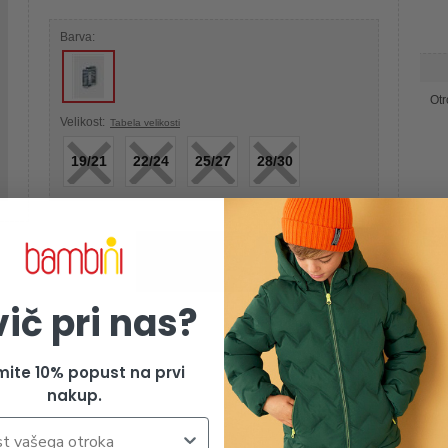
Barva:
Otr
×
×
×
×
Velikost:
Tabela velikosti
19/21
22/24
25/27
28/30
-4
Izdelek je žal razprodan
vič pri nas?
mite 10% popust na prvi
nakup.