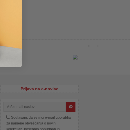
Prijava na e-novice
Soglašam, da se moj e-mail uporablja
za namene obveščanja o novih
kolekcijah, posebnih ponudbah in