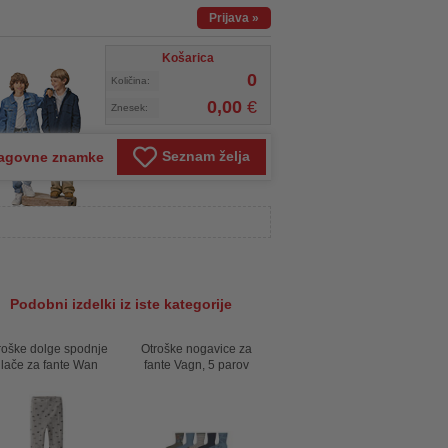
Prijava
»
Košarica
0
Količina:
0,00
€
Znesek:
Seznam želja
agovne znamke
Podobni izdelki iz iste kategorije
roške dolge spodnje
Otroške nogavice za
lače za fante Wan
fante Vagn, 5 parov