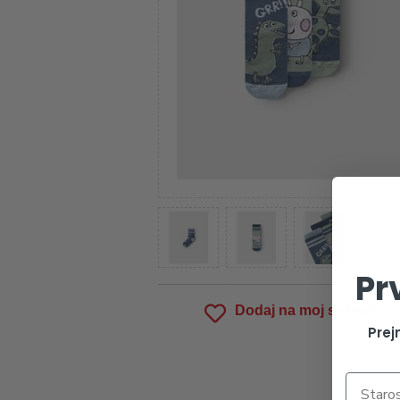
Pr
Dodaj na moj seznam
Prej