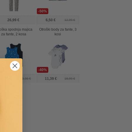
-50%
26,99 €
6,50 €
12,99 €
oška spodnja majica
Otroški body za fante, 3
za fante, 2 kosa
kosi
0%
-40%
8,39 €
11,39 €
13,99 €
18,99 €