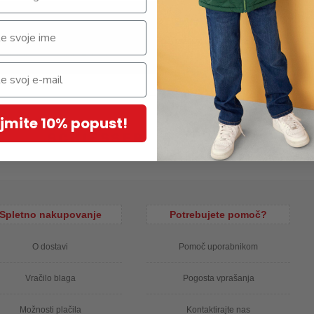
nega risanega junaka iz risanke Pujsa Pepa, različni vzorci, 3 pari
% najlon, 2% elastan; 4,33€/par
jmite 10% popust!
Spletno nakupovanje
Potrebujete pomoč?
O dostavi
Pomoč uporabnikom
Vračilo blaga
Pogosta vprašanja
Možnosti plačila
Kontaktirajte nas