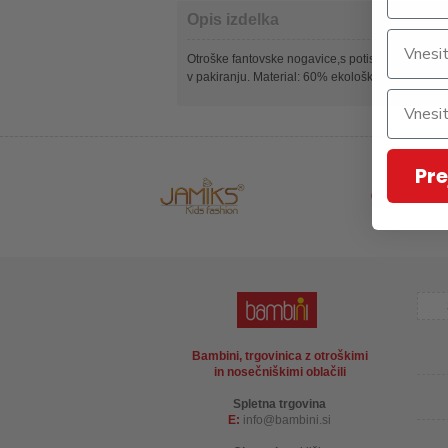
Opis izdelka
Otroške fantovske nogavice,s potiskom proljublje
v pakiranju. Material: 60% ekološki bombaž, 38
Pre
Bambini, trgovinica z otroškimi
in nosečniškimi oblačili
Spletna trgovina
E:
info
bambini.si