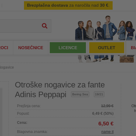
Brezplačna dostava
za naročila nad
30 €
.
OCI
NOSEČNICE
LICENCE
OUTLET
Bl
Nogavice
Otroške nogavice za fante
Adinis Peppapi
Bering Sea
19/21
Prejšnja cena:
12,99 €
Ot
h
Popust:
6,49 € (50%)
Cena:
6,50 €
Blagovna znamka:
name it