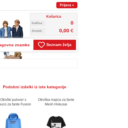
Prijava
»
Košarica
0
Količina:
0,00
€
Znesek:
Seznam želja
agovne znamke
Podobni izdelki iz iste kategorije
Otroški pulover s
Otroška majica za fante
puco za fante Fusion
Mesh Hokusai