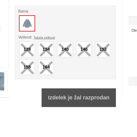
Barva:
Otr
×
×
×
×
×
Velikost:
Tabela velikosti
128
134
140
146
152
×
×
158
164
Izdelek je žal razprodan