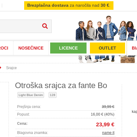
Brezplačna dostava
za naročila nad
30 €
.
OCI
NOSEČNICE
LICENCE
OUTLET
Bl
Srajce
Otroška srajca za fante Bo
Light Blue Denim
128
Prejšnja cena:
39,99 €
ka
Popust:
16,00 € (40%)
Cena:
23,99 €
Blagovna znamka:
name it