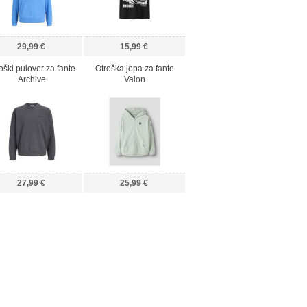
29,99 €
15,99 €
oški pulover za fante
Otroška jopa za fante
Archive
Valon
27,99 €
25,99 €