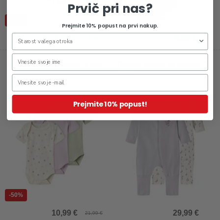
Prvič pri nas?
-60%
Prejmite 10% popust na prvi nakup.
1,60 €
8,99 €
3,99 €
Otroški body za dekleta, 3 kosi
Otroška pižama za dekleta, 2
kosa
Prejmite 10% popust!
-50%
10,99 €
29,99 €
21,99 €