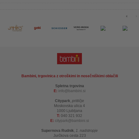
Bambini, trgovinica z otroškimi in nosečniškimi oblačili
Spletna trgovina
E:
info
bambini.si
Citypark
,
pritličje
Moskovska ulica 4
1000 Ljubljana
T:
040 321 932
E:
citypark
bambini.si
Supernova Rudnik
,
1. nadstropje
Jurčkova cesta 223