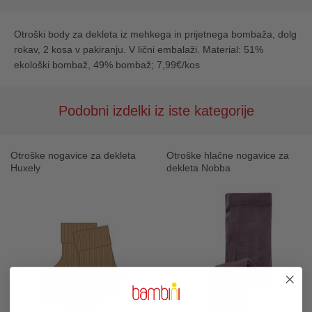
Otroški body za dekleta iz mehkega in prijetnega bombaža, dolg
rokav, 2 kosa v pakiranju. V lični embalaži. Material: 51%
ekološki bombaž, 49% bombaž; 7,99€/kos
Podobni izdelki iz iste kategorije
Otroške nogavice za dekleta
Otroške hlačne nogavice za
Huxely
dekleta Nobba