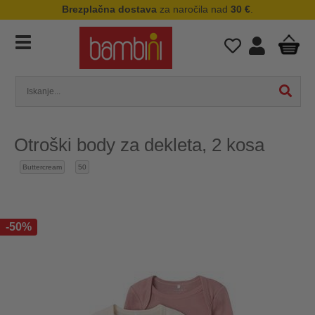
Brezplačna dostava
za naročila nad
30 €
.
Otroški body za dekleta, 2 kosa
Buttercream
50
-50%