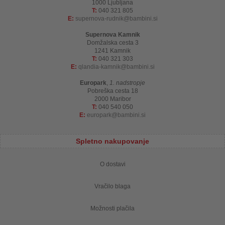
1000 Ljubljana
T:
040 321 805
E:
supernova-rudnik
bambini.si
Supernova Kamnik
Domžalska cesta 3
1241 Kamnik
T:
040 321 303
E:
qlandia-kamnik
bambini.si
Europark
,
1. nadstropje
Pobreška cesta 18
2000 Maribor
T:
040 540 050
E:
europark
bambini.si
Spletno nakupovanje
O dostavi
Vračilo blaga
Možnosti plačila