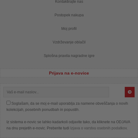
Kontaktirajte nas
Postopek nakupa
Moj profil
Vzdrževanje oblačil
Splošna pravila nagradne igre
Prijava na e-novice
Soglašam, da se moj e-mail uporablja za namene obveščanja o novih
kolekcijah, posebnih ponudbah in popustih.
Iz sistema e-novic se lahko kadarkoli odjavite tako, da kliknete na ODJAVA
na dnu prejetih e-novic. Preberite tudi
Izjava o varstvu osebnih podatkov
.