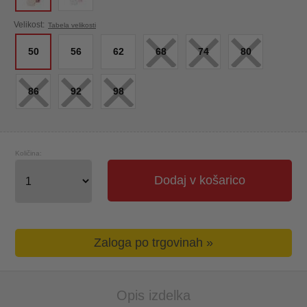
×
×
×
Velikost:
Tabela velikosti
50
56
62
68
74
80
×
×
×
86
92
98
Količina:
Dodaj v košarico
Zaloga po trgovinah »
Opis izdelka