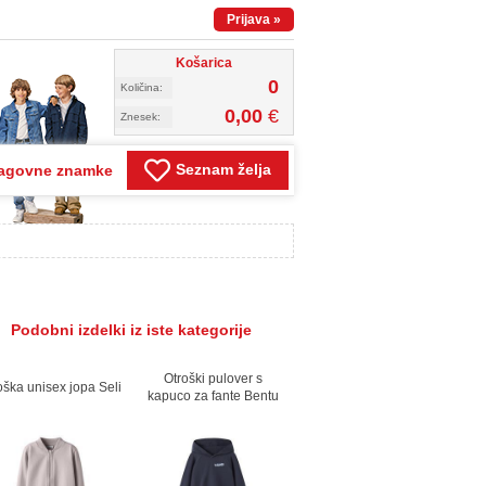
Prijava
»
Košarica
0
Količina:
0,00
€
Znesek:
Seznam želja
agovne znamke
Podobni izdelki iz iste kategorije
Otroški pulover s
oška unisex jopa Seli
kapuco za fante Bentu