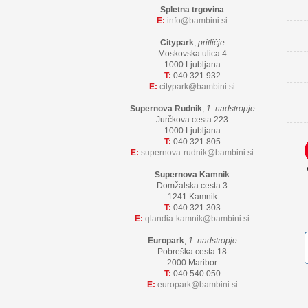
Spletna trgovina
E:
info
bambini.si
Citypark
,
pritličje
Moskovska ulica 4
1000 Ljubljana
T:
040 321 932
E:
citypark
bambini.si
Supernova Rudnik
,
1. nadstropje
Jurčkova cesta 223
1000 Ljubljana
T:
040 321 805
E:
supernova-rudnik
bambini.si
Supernova Kamnik
Domžalska cesta 3
1241 Kamnik
T:
040 321 303
E:
qlandia-kamnik
bambini.si
Europark
,
1. nadstropje
Pobreška cesta 18
2000 Maribor
T:
040 540 050
E:
europark
bambini.si