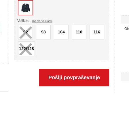
×
Velikost:
Tabela velikosti
Ot
92
98
104
110
116
×
122/128
Pošlji povpraševanje