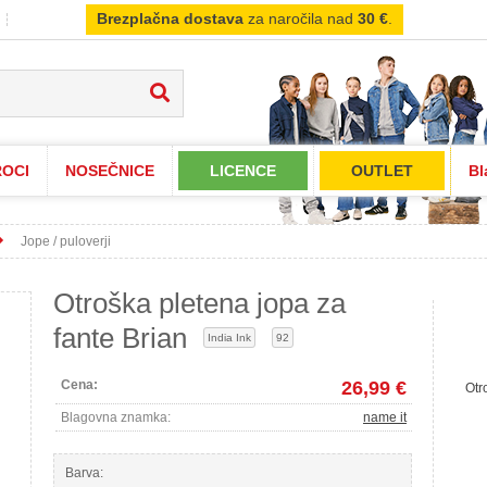
Brezplačna dostava
za naročila nad
30 €
.
OCI
NOSEČNICE
LICENCE
OUTLET
Bl
Jope / puloverji
Otroška pletena jopa za
fante Brian
India Ink
92
Cena:
26,99 €
Otr
Blagovna znamka:
name it
Barva: