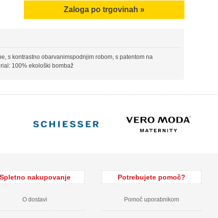
Zaloga po trgovinah »
nine, s kontrastno obarvanimspodnjim robom, s patentom na
terial: 100% ekološki bombaž
Spletno nakupovanje
Potrebujete pomoč?
O dostavi
Pomoč uporabnikom