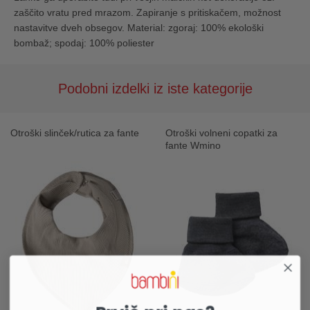
zaščito vratu pred mrazom. Zapiranje s pritiskačem, možnost
nastavitve dveh obsegov. Material: zgoraj: 100% ekološki
bombaž; spodaj: 100% poliester
Podobni izdelki iz iste kategorije
Otroški slinček/rutica za fante
Otroški volneni copatki za
fante Wmino