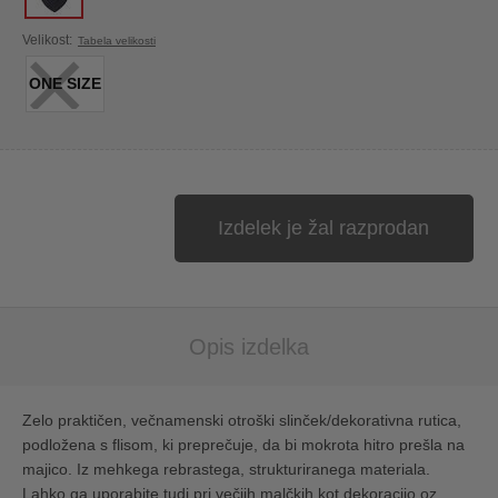
×
Velikost:
Tabela velikosti
ONE SIZE
Izdelek je žal razprodan
Opis izdelka
Zelo praktičen, večnamenski otroški slinček/dekorativna rutica,
podložena s flisom, ki preprečuje, da bi mokrota hitro prešla na
majico. Iz mehkega rebrastega, strukturiranega materiala.
Lahko ga uporabite tudi pri večjih malčkih kot dekoracijo oz.