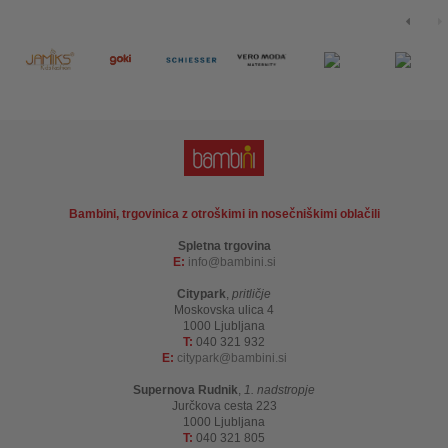
Bambini, trgovinica z otroškimi in nosečniškimi oblačili
Spletna trgovina
E:
info
bambini.si
Citypark
,
pritličje
Moskovska ulica 4
1000 Ljubljana
T:
040 321 932
E:
citypark
bambini.si
Supernova Rudnik
,
1. nadstropje
Jurčkova cesta 223
1000 Ljubljana
T:
040 321 805