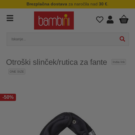
Brezplačna dostava
za naročila nad
30 €
.
Otroški slinček/rutica za fante
India Ink
ONE SIZE
-50%