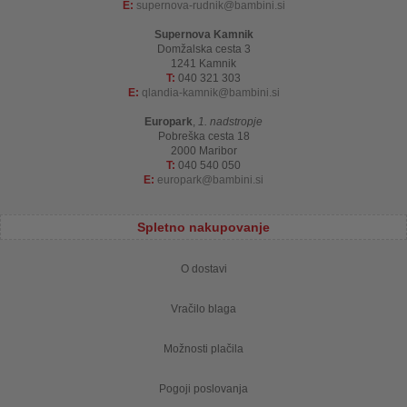
E:
supernova-rudnik
bambini.si
Supernova Kamnik
Domžalska cesta 3
1241 Kamnik
T:
040 321 303
E:
qlandia-kamnik
bambini.si
Europark
,
1. nadstropje
Pobreška cesta 18
2000 Maribor
T:
040 540 050
E:
europark
bambini.si
Spletno nakupovanje
O dostavi
Vračilo blaga
Možnosti plačila
Pogoji poslovanja