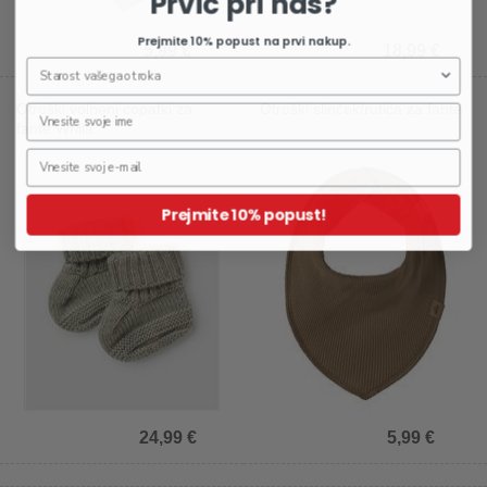
Prvič pri nas?
Prejmite 10% popust na prvi nakup.
5,99 €
18,99 €
Otroški volneni copatki za
Otroški slinček/rutica za fante
fante Wrilla
Prejmite 10% popust!
24,99 €
5,99 €