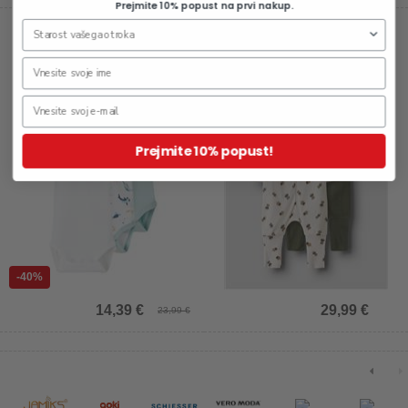
Prejmite 10% popust na prvi nakup.
Otroški body za fante, 3 kosi
Otroška pižama za fante, 2
kosa
Prejmite 10% popust!
-40%
14,39 €
29,99 €
23,99 €