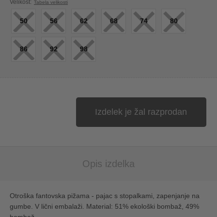
×
×
×
×
×
×
Velikost:
Tabela velikosti
50
56
62
68
74
80
×
×
×
86
92
98
Izdelek je žal razprodan
Opis izdelka
Otroška fantovska pižama - pajac s stopalkami, zapenjanje na
gumbe. V lični embalaži. Material: 51% ekološki bombaž, 49%