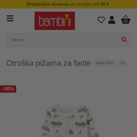
Brezplačna dostava
za naročila nad
30 €
.
Otroška pižama za fante
Bright White
50
-40%