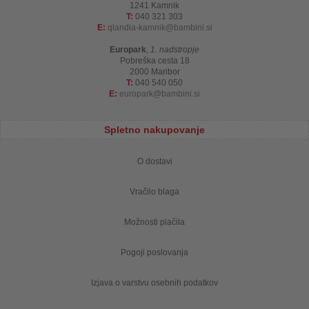
1241 Kamnik
T:
040 321 303
E:
qlandia-kamnik
bambini.si
Europark
,
1. nadstropje
Pobreška cesta 18
2000 Maribor
T:
040 540 050
E:
europark
bambini.si
Spletno nakupovanje
O dostavi
Vračilo blaga
Možnosti plačila
Pogoji poslovanja
Izjava o varstvu osebnih podatkov