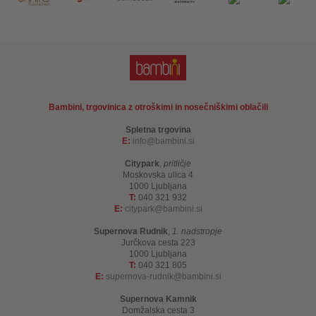
Bambini, trgovinica z otroškimi in nosečniškimi oblačili
Spletna trgovina
E:
info
bambini.si
Citypark
,
pritličje
Moskovska ulica 4
1000 Ljubljana
T:
040 321 932
E:
citypark
bambini.si
Supernova Rudnik
,
1. nadstropje
Jurčkova cesta 223
1000 Ljubljana
T:
040 321 805
E:
supernova-rudnik
bambini.si
Supernova Kamnik
Domžalska cesta 3