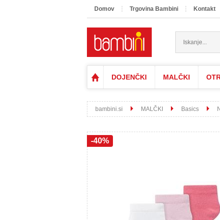
Domov
Trgovina Bambini
Kontakt
DOJENČKI
MALČKI
OTR
bambini.si
MALČKI
Basics
-40%