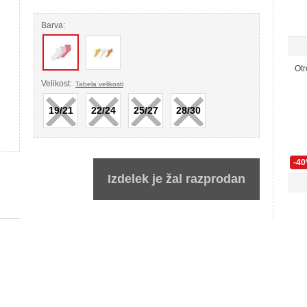
Barva:
Otr
×
×
×
×
Velikost:
Tabela velikosti
19/21
22/24
25/27
28/30
-4
Izdelek je žal razprodan