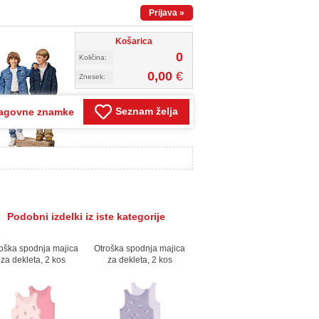
Prijava
»
Košarica
0
Količina:
0,00
€
Znesek:
Seznam želja
agovne znamke
Podobni izdelki iz iste kategorije
oška spodnja majica
Otroška spodnja majica
za dekleta, 2 kos
za dekleta, 2 kos