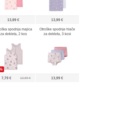
13,99 €
13,99 €
oška spodnja majica
Otroške spodnje hlače
za dekleta, 2 kos
za dekleta, 3 kosi
0%
7,79 €
13,99 €
12,99 €