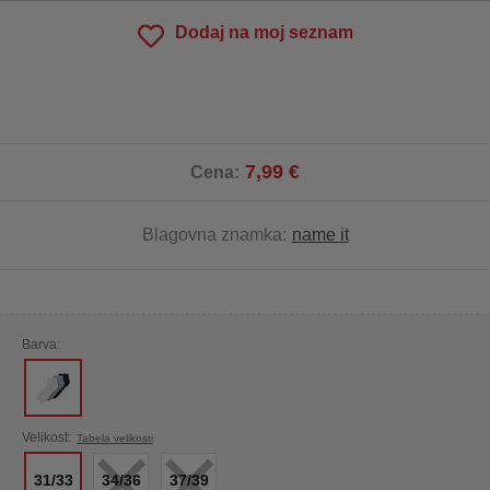
Dodaj na moj seznam
7,99 €
Cena:
Blagovna znamka:
name it
Barva:
×
×
Velikost:
Tabela velikosti
31/33
34/36
37/39