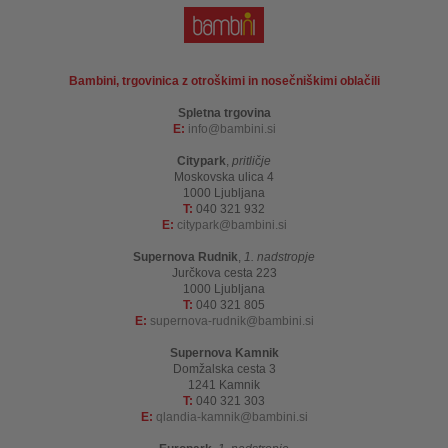
Bambini, trgovinica z otroškimi in nosečniškimi oblačili
Spletna trgovina
E:
info
bambini.si
Citypark
,
pritličje
Moskovska ulica 4
1000 Ljubljana
T:
040 321 932
E:
citypark
bambini.si
Supernova Rudnik
,
1. nadstropje
Jurčkova cesta 223
1000 Ljubljana
T:
040 321 805
E:
supernova-rudnik
bambini.si
Supernova Kamnik
Domžalska cesta 3
1241 Kamnik
T:
040 321 303
E:
qlandia-kamnik
bambini.si