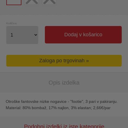
Količina:
Dodaj v košarico
Zaloga po trgovinah »
Opis izdelka
Otroške fantovske nizke nogavice - "footie", 3 pari v pakiranju.
Material: 80% bombaž, 17% najlon, 3% elastan; 2,66€/par
Podobni izdelki iz iste kategorije