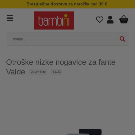
Brezplačna dostava
za naročila nad
30 €
.
Otroške nizke nogavice za fante
Valde
Dusty Blue
31/33