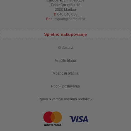
Europark
,
1. nadstropje
Pobreška cesta 18
2000 Maribor
T:
040 540 050
E:
europark
bambini.si
Spletno nakupovanje
O dostavi
Vračilo blaga
Možnosti plačila
Pogoji poslovanja
Izjava o varstvu osebnih podatkov