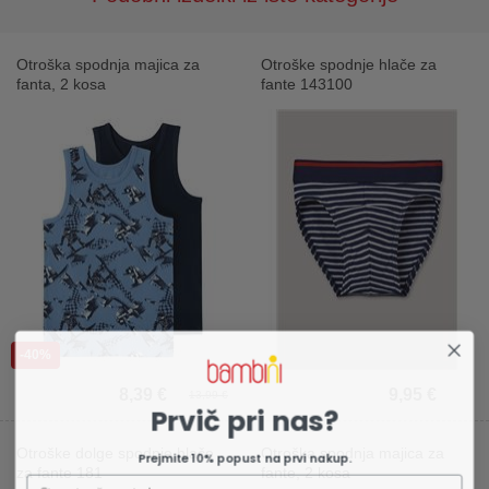
Otroška spodnja majica za
Otroške spodnje hlače za
fanta, 2 kosa
fante 143100
-40%
8,39 €
9,95 €
13,99 €
Prvič pri nas?
Otroške dolge spodnje hlače
Otroška spodnja majica za
Prejmite 10% popust na prvi nakup.
za fante 181
fante, 2 kosa