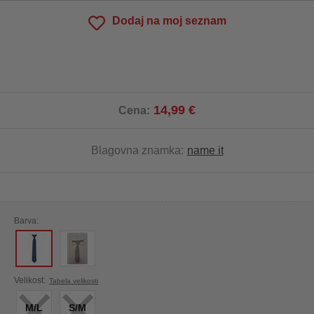
Dodaj na moj seznam
14,99 €
Cena:
Blagovna znamka:
name it
Barva:
×
×
Velikost:
Tabela velikosti
M/L
S/M