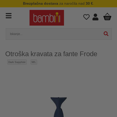
Brezplačna dostava
za naročila nad
30 €
.
Otroška kravata za fante Frode
Dark Sapphire
M/L