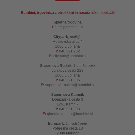
Bambini, trgovinica z otroškimi in nosečniškimi oblačili
Spletna trgovina
E:
info
bambini.si
Citypark
,
pritličje
Moskovska ulica 4
1000 Ljubljana
T:
040 321 932
E:
citypark
bambini.si
Supernova Rudnik
,
1. nadstropje
Jurčkova cesta 223
1000 Ljubljana
T:
040 321 805
E:
supernova-rudnik
bambini.si
Supernova Kamnik
Domžalska cesta 3
1241 Kamnik
T:
040 321 303
E:
qlandia-kamnik
bambini.si
Europark
,
1. nadstropje
Pobreška cesta 18
2000 Maribor