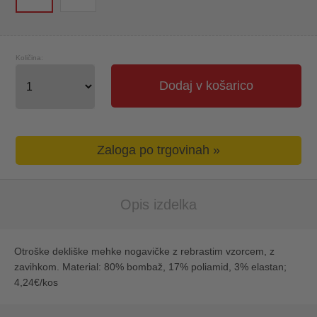
Količina:
Dodaj v košarico
Zaloga po trgovinah »
Opis izdelka
Otroške dekliške mehke nogavičke z rebrastim vzorcem, z
zavihkom. Material: 80% bombaž, 17% poliamid, 3% elastan;
4,24€/kos