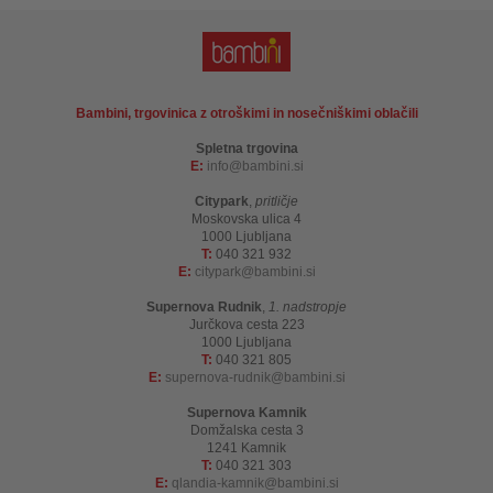
Bambini, trgovinica z otroškimi in nosečniškimi oblačili
Spletna trgovina
E:
info
bambini.si
Citypark
,
pritličje
Moskovska ulica 4
1000 Ljubljana
T:
040 321 932
E:
citypark
bambini.si
Supernova Rudnik
,
1. nadstropje
Jurčkova cesta 223
1000 Ljubljana
T:
040 321 805
E:
supernova-rudnik
bambini.si
Supernova Kamnik
Domžalska cesta 3
1241 Kamnik
T:
040 321 303
E:
qlandia-kamnik
bambini.si