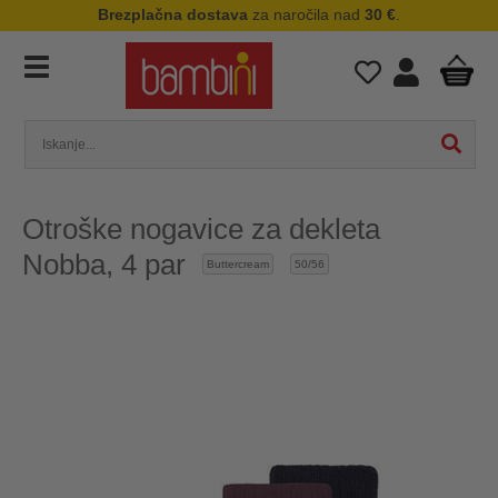
Brezplačna dostava
za naročila nad
30 €
.
Otroške nogavice za dekleta
Nobba, 4 par
Buttercream
50/56