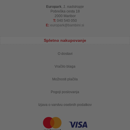
Europark
,
1. nadstropje
Pobreška cesta 18
2000 Maribor
T:
040 540 050
E:
europark
bambini.si
Spletno nakupovanje
O dostavi
Vračilo blaga
Možnosti plačila
Pogoji poslovanja
Izjava o varstvu osebnih podatkov