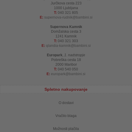
Jurčkova cesta 223
1000 Ljubljana
T:
040 321 805
E:
supernova-rudnik
bambini.si
Supernova Kamnik
Domžalska cesta 3
1241 Kamnik
T:
040 321 303
E:
qlandia-kamnik
bambini.si
Europark
,
1. nadstropje
Pobreška cesta 18
2000 Maribor
T:
040 540 050
E:
europark
bambini.si
Spletno nakupovanje
O dostavi
Vračilo blaga
Možnosti plačila