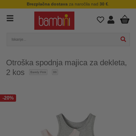
Brezplačna dostava
za naročila nad
30 €
.
Otroška spodnja majica za dekleta,
2 kos
Barely Pink
86
-20%