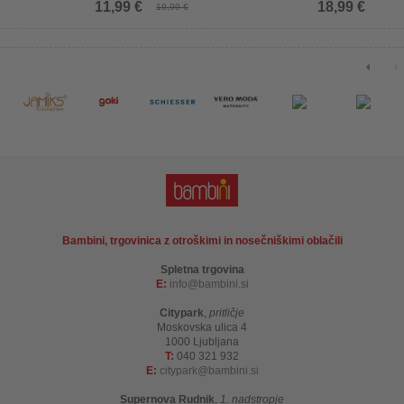
11,99 €
18,99 €
19,99 €
Bambini, trgovinica z otroškimi in nosečniškimi oblačili
Spletna trgovina
E:
info
bambini.si
Citypark
,
pritličje
Moskovska ulica 4
1000 Ljubljana
T:
040 321 932
E:
citypark
bambini.si
Supernova Rudnik
,
1. nadstropje