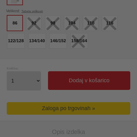
×
×
×
×
×
Velikost:
Tabela velikosti
86
92
98
104
110
116
×
122/128
134/140
146/152
158/164
Količina:
Dodaj v košarico
Zaloga po trgovinah »
Opis izdelka