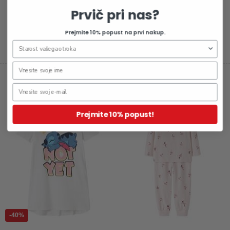
Prvič pri nas?
Prejmite 10% popust na prvi nakup.
19,99 €
6,99 €
Otroška spalna srajca za
Otroška pižama za dekleta
dekleta Asta St
Prejmite 10% popust!
-40%