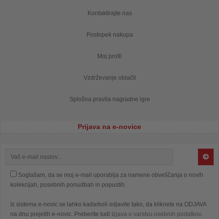
Kontaktirajte nas
Postopek nakupa
Moj profil
Vzdrževanje oblačil
Splošna pravila nagradne igre
Prijava na e-novice
Soglašam, da se moj e-mail uporablja za namene obveščanja o novih
kolekcijah, posebnih ponudbah in popustih.
Iz sistema e-novic se lahko kadarkoli odjavite tako, da kliknete na ODJAVA
na dnu prejetih e-novic. Preberite tudi
Izjava o varstvu osebnih podatkov
.