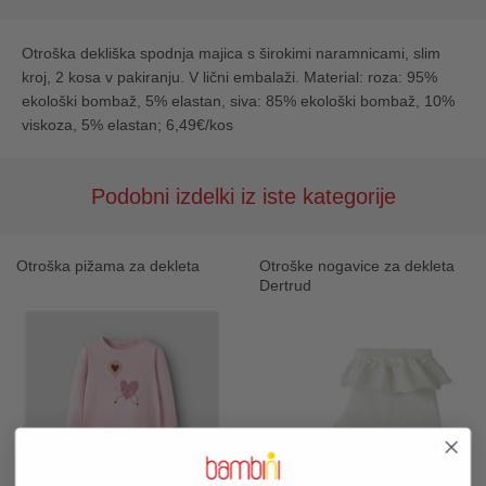
Otroška dekliška spodnja majica s širokimi naramnicami, slim
kroj, 2 kosa v pakiranju. V lični embalaži. Material: roza: 95%
ekološki bombaž, 5% elastan, siva: 85% ekološki bombaž, 10%
viskoza, 5% elastan; 6,49€/kos
Podobni izdelki iz iste kategorije
Otroška pižama za dekleta
Otroške nogavice za dekleta
Dertrud