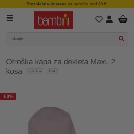
Brezplačna dostava
za naročila nad
30 €
.
Otroška kapa za dekleta Maxi, 2
kosa
Fruit Dove
46/47
-60%