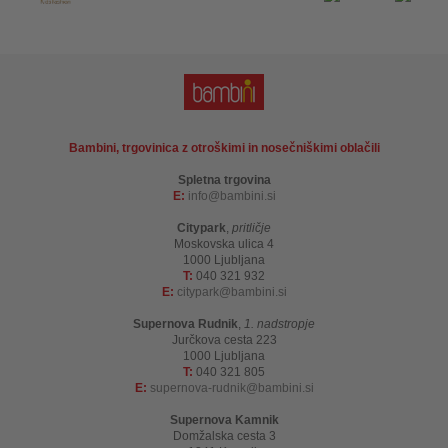
Bambini, trgovinica z otroškimi in nosečniškimi oblačili
Spletna trgovina
E:
info
bambini.si
Citypark
,
pritličje
Moskovska ulica 4
1000 Ljubljana
T:
040 321 932
E:
citypark
bambini.si
Supernova Rudnik
,
1. nadstropje
Jurčkova cesta 223
1000 Ljubljana
T:
040 321 805
E:
supernova-rudnik
bambini.si
Supernova Kamnik
Domžalska cesta 3