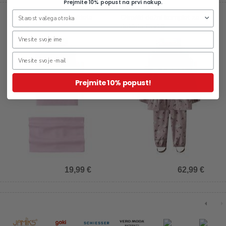
Prejmite 10% popust na prvi nakup.
Otroški komplet za dekleta
Otroški dežni komplet za
Moppy
dekleta Dry10
Prejmite 10% popust!
19,99 €
62,99 €