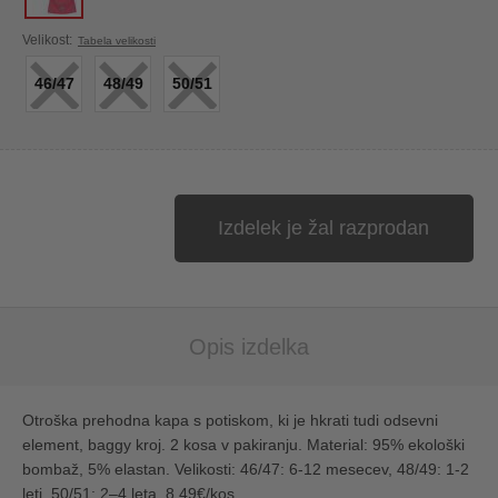
×
×
×
Velikost:
Tabela velikosti
46/47
48/49
50/51
Izdelek je žal razprodan
Opis izdelka
Otroška prehodna kapa s potiskom, ki je hkrati tudi odsevni
element, baggy kroj. 2 kosa v pakiranju. Material: 95% ekološki
bombaž, 5% elastan. Velikosti: 46/47: 6-12 mesecev, 48/49: 1-2
leti, 50/51: 2–4 leta. 8,49€/kos