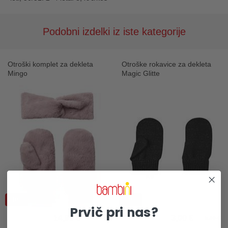
Podobni izdelki iz iste kategorije
Otroški komplet za dekleta
Otroške rokavice za dekleta
Mingo
Magic Glitte
-40%
-50%
Prvič pri nas?
14,99 €
3,00 €
24,99 €
5,99 €