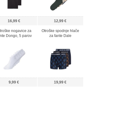
16,99 €
12,99 €
troške nogavice za
Otroške spodnje hlače
ante Dongo, 5 parov
za fante Dale
9,99 €
19,99 €