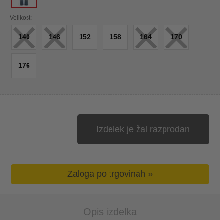
×
×
×
×
Velikost:
140
146
152
158
164
170
176
Izdelek je žal razprodan
Zaloga po trgovinah »
Opis izdelka