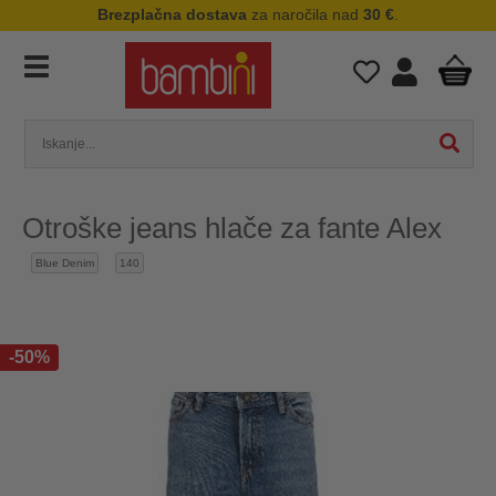
Brezplačna dostava
za naročila nad
30 €
.
Otroške jeans hlače za fante Alex
Blue Denim
140
-50%