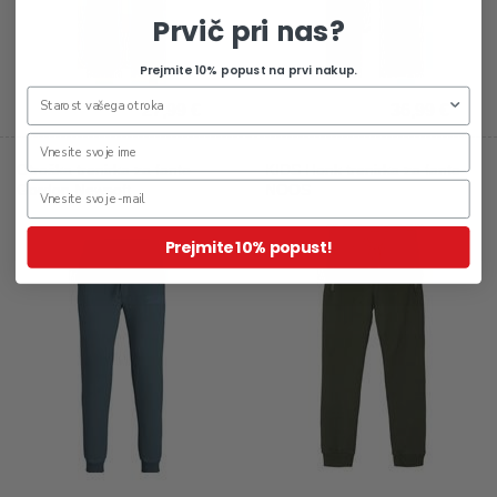
Prvič pri nas?
Prejmite 10% popust na prvi nakup.
27,99 €
36,99 €
Otroška trenirka za fante
KIDS Honk trenirka za fante
Gordon Newsoft
NOOS
Prejmite 10% popust!