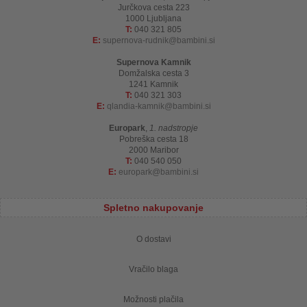
Jurčkova cesta 223
1000 Ljubljana
T:
040 321 805
E:
supernova-rudnik
bambini.si
Supernova Kamnik
Domžalska cesta 3
1241 Kamnik
T:
040 321 303
E:
qlandia-kamnik
bambini.si
Europark
,
1. nadstropje
Pobreška cesta 18
2000 Maribor
T:
040 540 050
E:
europark
bambini.si
Spletno nakupovanje
O dostavi
Vračilo blaga
Možnosti plačila