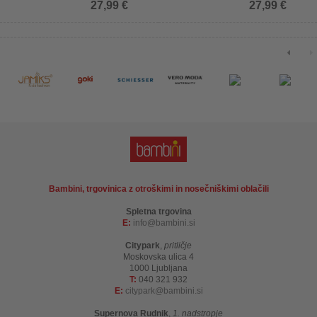
27,99 €
27,99 €
Bambini, trgovinica z otroškimi in nosečniškimi oblačili
Spletna trgovina
E:
info
bambini.si
Citypark
,
pritličje
Moskovska ulica 4
1000 Ljubljana
T:
040 321 932
E:
citypark
bambini.si
Supernova Rudnik
,
1. nadstropje