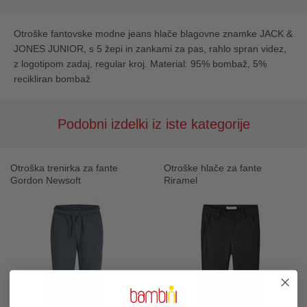
Otroške fantovske modne jeans hlače blagovne znamke JACK &
JONES JUNIOR, s 5 žepi in zankami za pas, rahlo spran videz,
z logotipom zadaj, regular kroj. Material: 95% bombaž, 5%
recikliran bombaž
Podobni izdelki iz iste kategorije
Otroška trenirka za fante
Otroške hlače za fante
Gordon Newsoft
Riramel