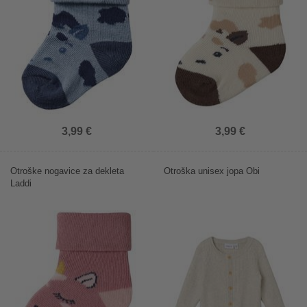
3,99 €
3,99 €
Otroške nogavice za dekleta
Otroška unisex jopa Obi
Laddi