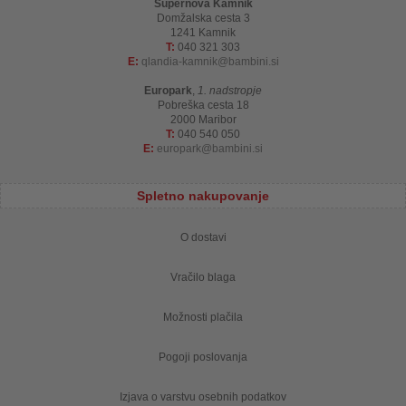
Supernova Kamnik
Domžalska cesta 3
1241 Kamnik
T:
040 321 303
E:
qlandia-kamnik
bambini.si
Europark
,
1. nadstropje
Pobreška cesta 18
2000 Maribor
T:
040 540 050
E:
europark
bambini.si
Spletno nakupovanje
O dostavi
Vračilo blaga
Možnosti plačila
Pogoji poslovanja
Izjava o varstvu osebnih podatkov