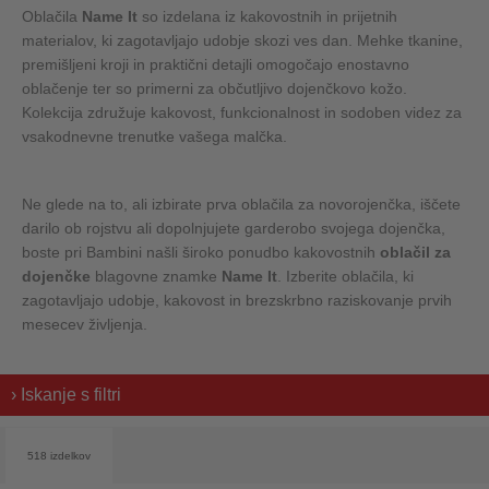
Oblačila
Name It
so izdelana iz kakovostnih in prijetnih
materialov, ki zagotavljajo udobje skozi ves dan. Mehke tkanine,
premišljeni kroji in praktični detajli omogočajo enostavno
oblačenje ter so primerni za občutljivo dojenčkovo kožo.
Kolekcija združuje kakovost, funkcionalnost in sodoben videz za
vsakodnevne trenutke vašega malčka.
Ne glede na to, ali izbirate prva oblačila za novorojenčka, iščete
darilo ob rojstvu ali dopolnjujete garderobo svojega dojenčka,
boste pri Bambini našli široko ponudbo kakovostnih
oblačil za
dojenčke
blagovne znamke
Name It
. Izberite oblačila, ki
zagotavljajo udobje, kakovost in brezskrbno raziskovanje prvih
mesecev življenja.
› Iskanje s filtri
518 izdelkov