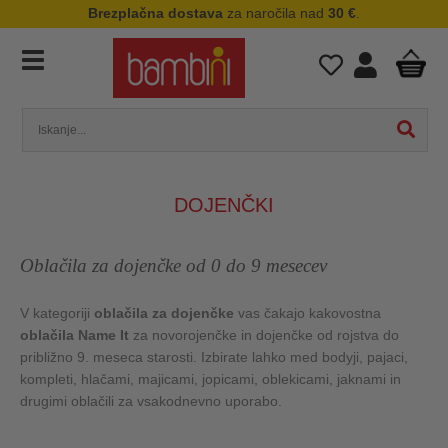
Brezplačna dostava
za naročila nad
30 €
.
DOJENČKI
Oblačila za dojenčke od 0 do 9 mesecev
V kategoriji
oblačila za dojenčke
vas čakajo kakovostna
oblačila Name It
za novorojenčke in dojenčke od rojstva do
približno 9. meseca starosti. Izbirate lahko med bodyji, pajaci,
kompleti, hlačami, majicami, jopicami, oblekicami, jaknami in
drugimi oblačili za vsakodnevno uporabo.