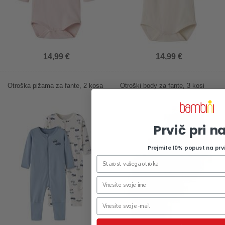
14,99 €
14,99 €
Otroška pižama za fante, 2 kosa
Otroški body za fante, 3 kosi
Prvič pri n
Prejmite 10% popust na prv