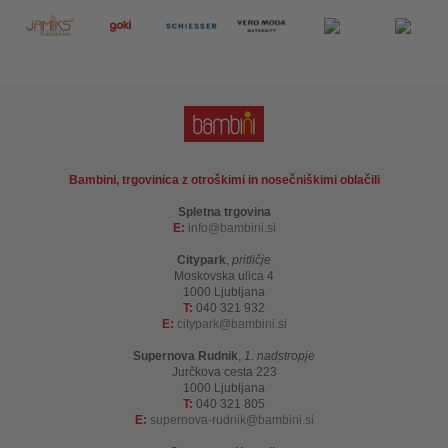
Bambini, trgovinica z otroškimi in nosečniškimi oblačili
Spletna trgovina
E:
info
bambini.si
Citypark
,
pritličje
Moskovska ulica 4
1000 Ljubljana
T:
040 321 932
E:
citypark
bambini.si
Supernova Rudnik
,
1. nadstropje
Jurčkova cesta 223
1000 Ljubljana
T:
040 321 805
E:
supernova-rudnik
bambini.si