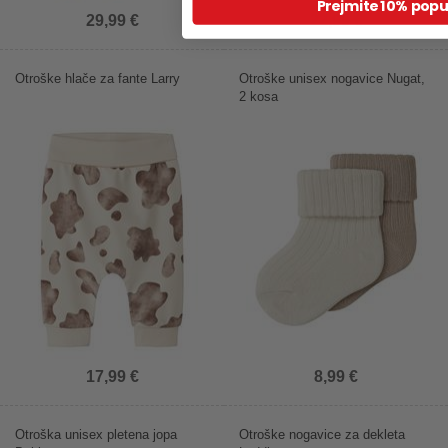
Prejmite 10% popu
29,99 €
22,99 €
Otroške hlače za fante Larry
Otroške unisex nogavice Nugat,
2 kosa
17,99 €
8,99 €
Otroška unisex pletena jopa
Otroške nogavice za dekleta