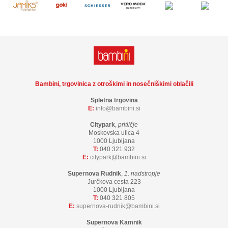
Bambini, trgovinica z otroškimi in nosečniškimi oblačili
Spletna trgovina
E:
info
bambini.si
Citypark
,
pritličje
Moskovska ulica 4
1000 Ljubljana
T:
040 321 932
E:
citypark
bambini.si
Supernova Rudnik
,
1. nadstropje
Jurčkova cesta 223
1000 Ljubljana
T:
040 321 805
E:
supernova-rudnik
bambini.si
Supernova Kamnik