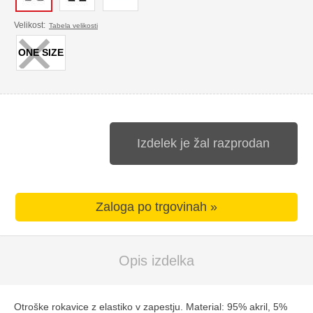
×
Velikost:
Tabela velikosti
ONE SIZE
Izdelek je žal razprodan
Zaloga po trgovinah »
Opis izdelka
Otroške rokavice z elastiko v zapestju. Material: 95% akril, 5%