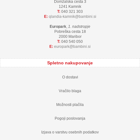
Domžalska cesta 3
1241 Kamnik
T:
040 321 303
E:
qlandia-kamnik
bambini.si
Europark
,
1. nadstropje
Pobreška cesta 18
2000 Maribor
T:
040 540 050
E:
europark
bambini.si
Spletno nakupovanje
O dostavi
Vračilo blaga
Možnosti plačila
Pogoji poslovanja
Izjava o varstvu osebnih podatkov