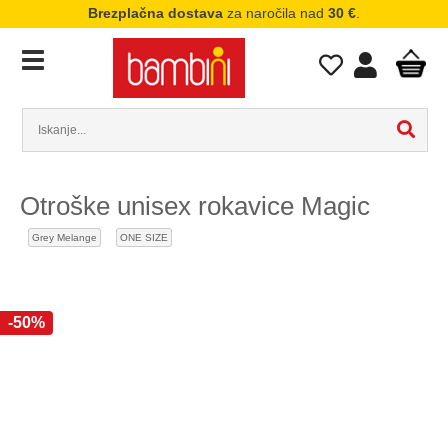
Brezplačna dostava
za naročila nad
30 €
.
Otroške unisex rokavice Magic
Grey Melange
ONE SIZE
-50%