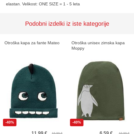
elastan. Velikost: ONE SIZE = 1 - 5 leta
Podobni izdelki iz iste kategorije
Otroška kapa za fante Mateo
Otroška unisex zimska kapa
Moppy
-40%
-40%
Prvič pri nas?
11,99 €
6,59 €
19,99 €
10,99 €