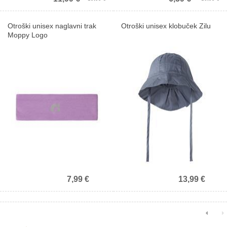
Prejmite 10% popust na prvi nakup.
Otroški unisex naglavni trak
Otroški unisex klobuček Zilu
Moppy Logo
Prejmite 10% popust!
7,99 €
13,99 €